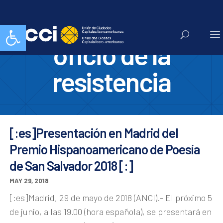
el solitario
Abrir barra de herramientas
oficio de la
resistencia
[:es]Presentación en Madrid del
Premio Hispanoamericano de Poesía
de San Salvador 2018 [:]
MAY 29, 2018
[:es]Madrid, 29 de mayo de 2018 (ANCI).- El próximo 5
de junio, a las 19.00 (hora española), se presentará en