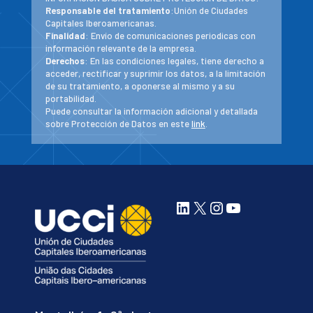
Responsable del tratamiento
:Unión de Ciudades
Capitales Iberoamericanas.
Finalidad
: Envío de comunicaciones periodicas con
información relevante de la empresa.
Derechos
: En las condiciones legales, tiene derecho a
acceder, rectificar y suprimir los datos, a la limitación
de su tratamiento, a oponerse al mismo y a su
portabilidad.
Puede consultar la información adicional y detallada
sobre Protección de Datos en este
link
.
LinkedIn
X
Instagram
YouTube