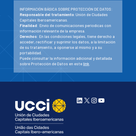
INFORMACIÓN BÁSICA SOBRE PROTECCIÓN DE DATOS:
Responsable del tratamiento
:Unión de Ciudades
Capitales Iberoamericanas.
Finalidad
: Envío de comunicaciones periodicas con
información relevante de la empresa.
Derechos
: En las condiciones legales, tiene derecho a
acceder, rectificar y suprimir los datos, a la limitación
de su tratamiento, a oponerse al mismo y a su
portabilidad.
Puede consultar la información adicional y detallada
sobre Protección de Datos en este
link
.
LinkedIn
X
Instagram
YouTube