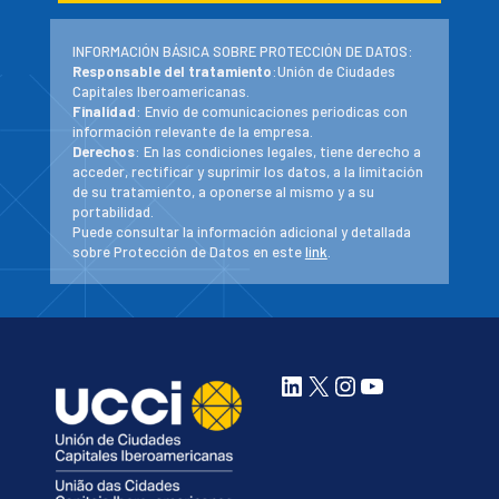
INFORMACIÓN BÁSICA SOBRE PROTECCIÓN DE DATOS:
Responsable del tratamiento
:Unión de Ciudades
Capitales Iberoamericanas.
Finalidad
: Envío de comunicaciones periodicas con
información relevante de la empresa.
Derechos
: En las condiciones legales, tiene derecho a
acceder, rectificar y suprimir los datos, a la limitación
de su tratamiento, a oponerse al mismo y a su
portabilidad.
Puede consultar la información adicional y detallada
sobre Protección de Datos en este
link
.
LinkedIn
X
Instagram
YouTube