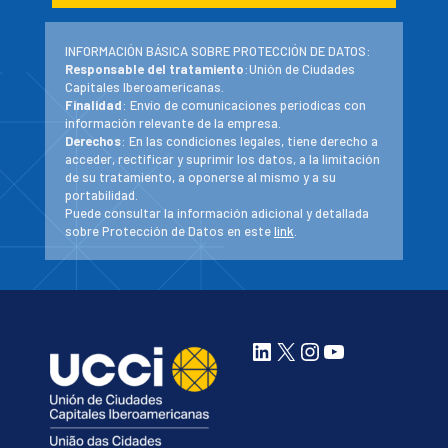
INFORMACIÓN BÁSICA SOBRE PROTECCIÓN DE DATOS:
Responsable del tratamiento
:Unión de Ciudades
Capitales Iberoamericanas.
Finalidad
: Envío de comunicaciones periodicas con
información relevante de la empresa.
Derechos
: En las condiciones legales, tiene derecho a
acceder, rectificar y suprimir los datos, a la limitación
de su tratamiento, a oponerse al mismo y a su
portabilidad.
Puede consultar la información adicional y detallada
sobre Protección de Datos en este
link
.
LinkedIn
X
Instagram
YouTube