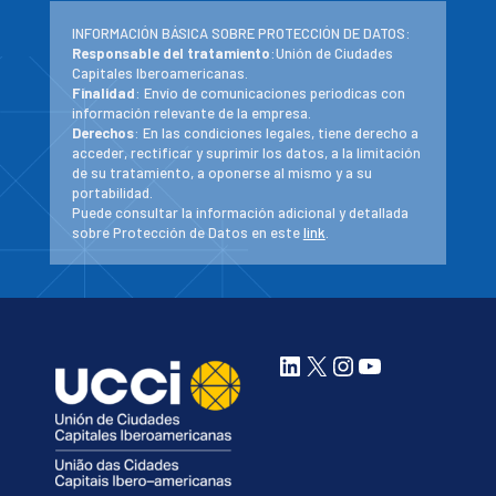
INFORMACIÓN BÁSICA SOBRE PROTECCIÓN DE DATOS:
Responsable del tratamiento
:Unión de Ciudades
Capitales Iberoamericanas.
Finalidad
: Envío de comunicaciones periodicas con
información relevante de la empresa.
Derechos
: En las condiciones legales, tiene derecho a
acceder, rectificar y suprimir los datos, a la limitación
de su tratamiento, a oponerse al mismo y a su
portabilidad.
Puede consultar la información adicional y detallada
sobre Protección de Datos en este
link
.
LinkedIn
X
Instagram
YouTube