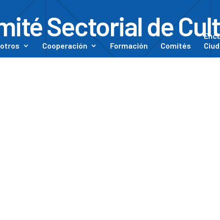
ité Sectorial de Cul
Enc
otros
Cooperación
Formación
Comités
Ciud