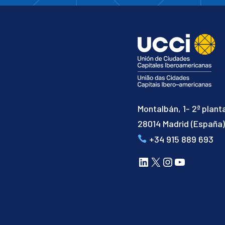
Montalbán, 1- 2ª plant
28014 Madrid (España
+34 915 889 693
LinkedIn
X
Instagram
YouTube