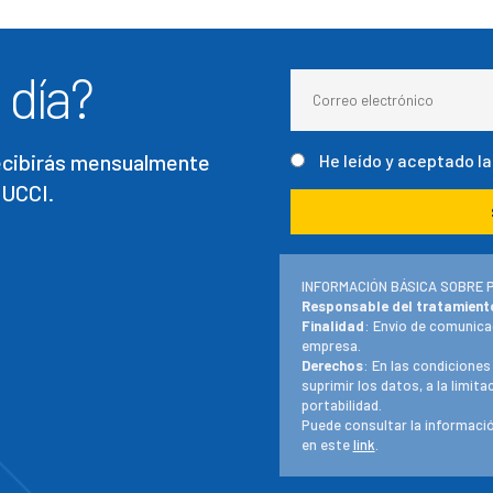
 día?
recibirás mensualmente
He leído y aceptado l
 UCCI.
INFORMACIÓN BÁSICA SOBRE 
Responsable del tratamient
Finalidad
: Envío de comunica
empresa.
Derechos
: En las condiciones
suprimir los datos, a la limit
portabilidad.
Puede consultar la informació
en este
link
.