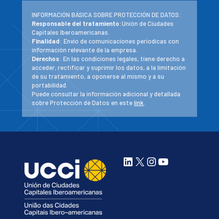
INFORMACIÓN BÁSICA SOBRE PROTECCIÓN DE DATOS:
Responsable del tratamiento
:Unión de Ciudades
Capitales Iberoamericanas.
Finalidad
: Envío de comunicaciones periodicas con
información relevante de la empresa.
Derechos
: En las condiciones legales, tiene derecho a
acceder, rectificar y suprimir los datos, a la limitación
de su tratamiento, a oponerse al mismo y a su
portabilidad.
Puede consultar la información adicional y detallada
sobre Protección de Datos en este
link
.
LinkedIn
X
Instagram
YouTube