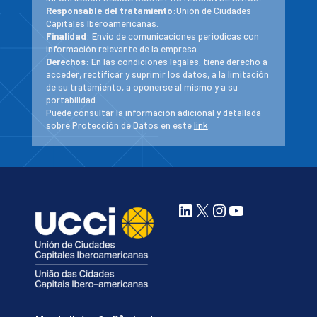
Responsable del tratamiento
:Unión de Ciudades
Capitales Iberoamericanas.
Finalidad
: Envío de comunicaciones periodicas con
información relevante de la empresa.
Derechos
: En las condiciones legales, tiene derecho a
acceder, rectificar y suprimir los datos, a la limitación
de su tratamiento, a oponerse al mismo y a su
portabilidad.
Puede consultar la información adicional y detallada
sobre Protección de Datos en este
link
.
LinkedIn
X
Instagram
YouTube