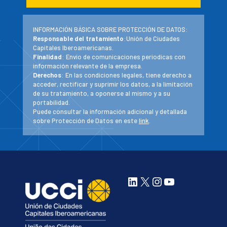
INFORMACIÓN BÁSICA SOBRE PROTECCIÓN DE DATOS:
Responsable del tratamiento
:Unión de Ciudades
Capitales Iberoamericanas.
Finalidad
: Envío de comunicaciones periodicas con
información relevante de la empresa.
Derechos
: En las condiciones legales, tiene derecho a
acceder, rectificar y suprimir los datos, a la limitación
de su tratamiento, a oponerse al mismo y a su
portabilidad.
Puede consultar la información adicional y detallada
sobre Protección de Datos en este
link
.
LinkedIn
X
Instagram
YouTube