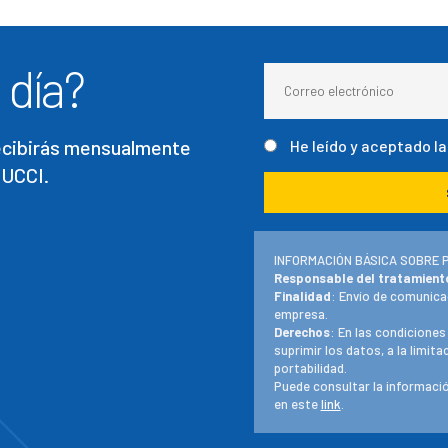
 día?
recibirás mensualmente
He leído y aceptado l
 UCCI.
INFORMACIÓN BÁSICA SOBRE 
Responsable del tratamient
Finalidad
: Envío de comunica
empresa.
Derechos
: En las condiciones
suprimir los datos, a la limit
portabilidad.
Puede consultar la informació
en este
link
.