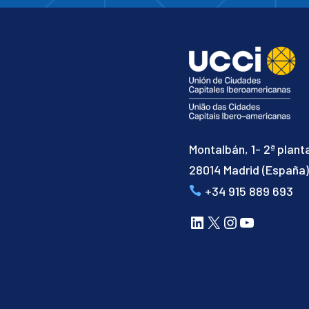
Montalbán, 1- 2ª plant
28014 Madrid (España
+34 915 889 693
LinkedIn
X
Instagram
YouTube