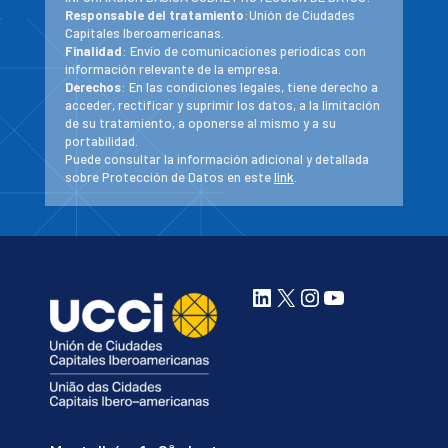
Responsable del tratamiento
:Unión de Ciudades
Capitales Iberoamericanas.
Finalidad
: Envío de comunicaciones periodicas con
información relevante de la empresa.
Derechos
: En las condiciones legales, tiene derecho a
acceder, rectificar y suprimir los datos, a la limitación
de su tratamiento, a oponerse al mismo y a su
portabilidad.
Puede consultar la información adicional y detallada
sobre Protección de Datos en este
link
.
LinkedIn
X
Instagram
YouTube