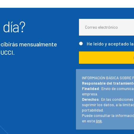
 día?
recibirás mensualmente
He leído y aceptado l
 UCCI.
INFORMACIÓN BÁSICA SOBRE 
Responsable del tratamient
Finalidad
: Envío de comunica
empresa.
Derechos
: En las condiciones
suprimir los datos, a la limit
portabilidad.
Puede consultar la informació
en este
link
.