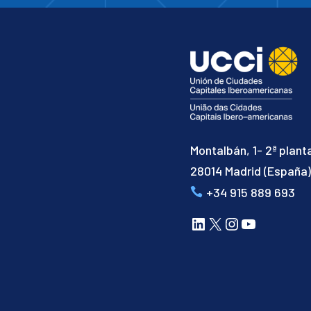
Montalbán, 1- 2ª plant
28014 Madrid (España
+34 915 889 693
LinkedIn
X
Instagram
YouTube