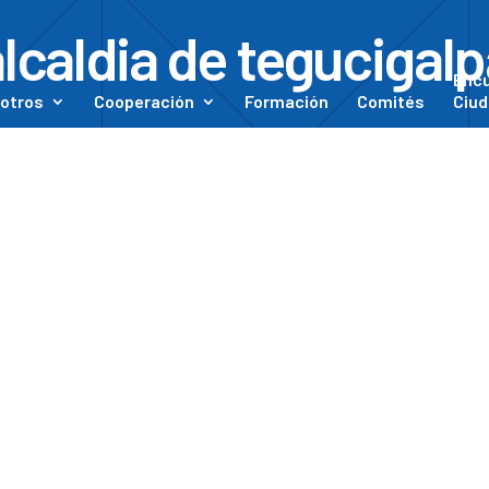
lcaldia de tegucigal
Enc
otros
Cooperación
Formación
Comités
Ciud