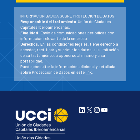
INFORMACIÓN BÁSICA SOBRE PROTECCIÓN DE DATOS:
Responsable del tratamiento
:Unión de Ciudades
Capitales Iberoamericanas.
Finalidad
: Envío de comunicaciones periodicas con
información relevante de la empresa.
Derechos
: En las condiciones legales, tiene derecho a
acceder, rectificar y suprimir los datos, a la limitación
de su tratamiento, a oponerse al mismo y a su
portabilidad.
Puede consultar la información adicional y detallada
sobre Protección de Datos en este
link
.
LinkedIn
X
Instagram
YouTube