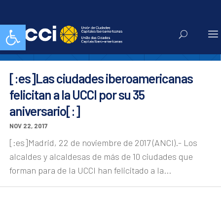
35 aniversario
Abrir barra de herramientas
[:es]Las ciudades iberoamericanas
felicitan a la UCCI por su 35
aniversario[:]
NOV 22, 2017
[:es]Madrid, 22 de noviembre de 2017 (ANCI).- Los
alcaldes y alcaldesas de más de 10 ciudades que
forman para de la UCCI han felicitado a la...