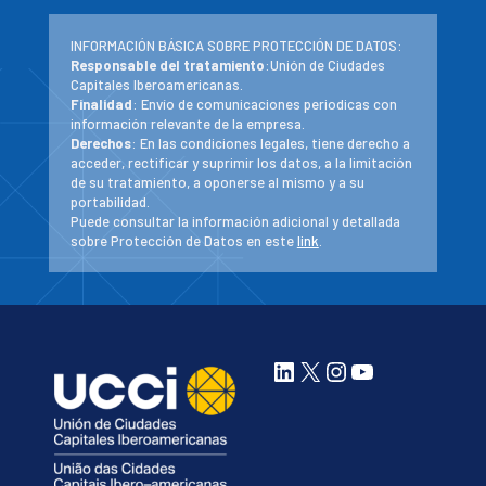
INFORMACIÓN BÁSICA SOBRE PROTECCIÓN DE DATOS:
Responsable del tratamiento
:Unión de Ciudades
Capitales Iberoamericanas.
Finalidad
: Envío de comunicaciones periodicas con
información relevante de la empresa.
Derechos
: En las condiciones legales, tiene derecho a
acceder, rectificar y suprimir los datos, a la limitación
de su tratamiento, a oponerse al mismo y a su
portabilidad.
Puede consultar la información adicional y detallada
sobre Protección de Datos en este
link
.
LinkedIn
X
Instagram
YouTube