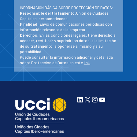
INFORMACIÓN BÁSICA SOBRE PROTECCIÓN DE DATOS:
Responsable del tratamiento
:Unión de Ciudades
Capitales Iberoamericanas.
Finalidad
: Envío de comunicaciones periodicas con
información relevante de la empresa.
Derechos
: En las condiciones legales, tiene derecho a
acceder, rectificar y suprimir los datos, a la limitación
de su tratamiento, a oponerse al mismo y a su
portabilidad.
Puede consultar la información adicional y detallada
sobre Protección de Datos en este
link
.
LinkedIn
X
Instagram
YouTube