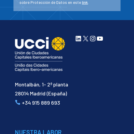
sobre Protección de Datos en este
link
.
LinkedIn
X
Instagram
YouTube
Montalbán, 1- 2ª planta
28014 Madrid (España)
+34 915 889 693
NUESTRA LABOR