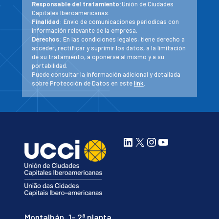
Responsable del tratamiento
:Unión de Ciudades
Capitales Iberoamericanas.
Finalidad
: Envío de comunicaciones periodicas con
información relevante de la empresa.
Derechos
: En las condiciones legales, tiene derecho a
acceder, rectificar y suprimir los datos, a la limitación
de su tratamiento, a oponerse al mismo y a su
portabilidad.
Puede consultar la información adicional y detallada
sobre Protección de Datos en este
link
.
LinkedIn
X
Instagram
YouTube
Montalbán, 1- 2ª planta