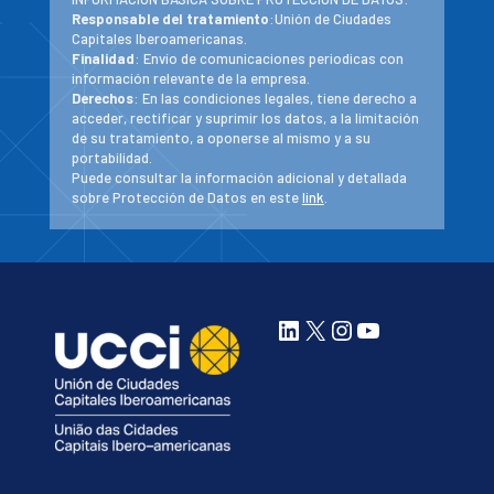
Responsable del tratamiento
:Unión de Ciudades
Capitales Iberoamericanas.
Finalidad
: Envío de comunicaciones periodicas con
información relevante de la empresa.
Derechos
: En las condiciones legales, tiene derecho a
acceder, rectificar y suprimir los datos, a la limitación
de su tratamiento, a oponerse al mismo y a su
portabilidad.
Puede consultar la información adicional y detallada
sobre Protección de Datos en este
link
.
LinkedIn
X
Instagram
YouTube