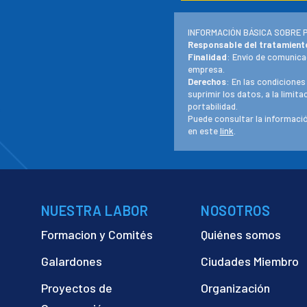
INFORMACIÓN BÁSICA SOBRE 
Responsable del tratamient
Finalidad
: Envío de comunica
empresa.
Derechos
: En las condiciones
suprimir los datos, a la limit
portabilidad.
Puede consultar la informació
en este
link
.
NUESTRA LABOR
NOSOTROS
Formacion y Comités
Quiénes somos
Galardones
Ciudades Miembro
Proyectos de
Organización