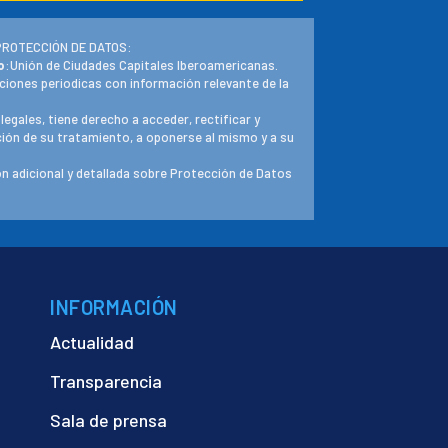
PROTECCIÓN DE DATOS:
o
:Unión de Ciudades Capitales Iberoamericanas.
ciones periodicas con información relevante de la
 legales, tiene derecho a acceder, rectificar y
ación de su tratamiento, a oponerse al mismo y a su
n adicional y detallada sobre Protección de Datos
INFORMACIÓN
Actualidad
Transparencia
Sala de prensa