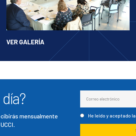
VER GALERÍA
 día?
recibirás mensualmente
He leído y aceptado l
 UCCI.