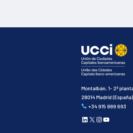
Montalbán, 1- 2ª plant
28014 Madrid (España
+34 915 889 693
LinkedIn
X
Instagram
YouTube