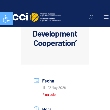
Abrir barra de herramientas
‘The Future of
International
Development
Cooperation’
Fecha
11 - 12 May 2026
Finalizdo!
Hora