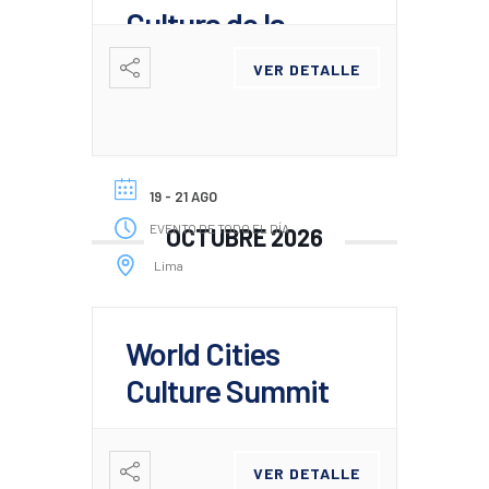
Cultura de la
UCCI
VER DETALLE
19 - 21 AGO
EVENTO DE TODO EL DÍA
OCTUBRE 2026
Lima
World Cities
Culture Summit
VER DETALLE