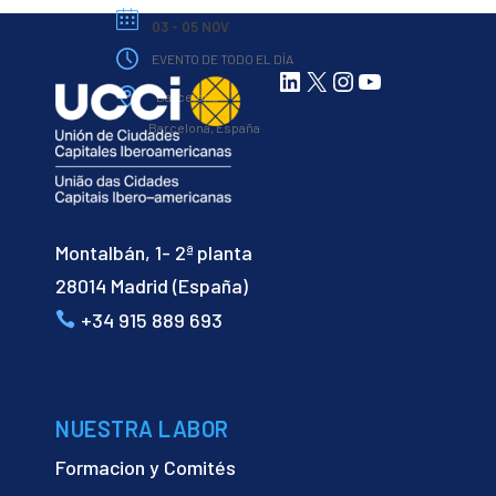
03 - 05 NOV
EVENTO DE TODO EL DÍA
LinkedIn
X
Instagram
YouTube
Barcelona
Barcelona, España
Montalbán, 1- 2ª planta
28014 Madrid (España)
+34 915 889 693
NUESTRA LABOR
Formacion y Comités