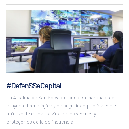
San José
San Juan
São Paulo
San Salvador
Santo Domingo
Sucre
Tegucigalpa
#DefenSSaCapital
La Alcaldía de San Salvador puso en marcha este
proyecto tecnológico y de seguridad pública con el
objetivo de cuidar la vida de los vecinos y
protegerlos de la delincuencia