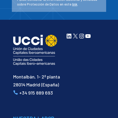
sobre Protección de Datos en este
link
.
LinkedIn
X
Instagram
YouTube
Montalbán, 1- 2ª planta
28014 Madrid (España)
+34 915 889 693