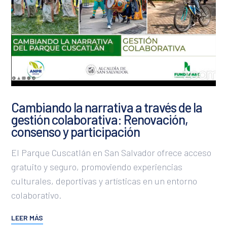
Ciudad de Panamá
ODS 12
La Habana
ODS 13
La Paz
ODS 14
Lima
ODS 15
Lisboa
ODS 16
Cambiando la narrativa a través de la
Madrid
gestión colaborativa: Renovación,
ODS 17
consenso y participación
Managua
El Parque Cuscatlán en San Salvador ofrece acceso
Montevideo
gratuito y seguro, promoviendo experiencias
Quito
culturales, deportivas y artísticas en un entorno
colaborativo.
Rio de Janeiro
Santiago
LEER MÁS