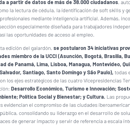
da a partir de datos de más de 38.000 ciudadanos
, aut
mo la lectura de cédula, la identificación de soft skills y 
 profesionales mediante inteligencia artificial. Además, inc
 sección especialmente diseñada para trabajadores indepe
así las oportunidades de acceso al empleo.
ta edición del galardón,
se postularon 34 iniciativas pro
ades miembro de la UCCI (Asunción, Bogotá, Brasilia, B
dad de Panamá, Lima, Lisboa, Managua, Montevideo, Qui
Salvador, Santiago, Santo Domingo y São Paulo),
todas e
on los ejes estratégicos de las cuatro Vicepresidencias Te
ción:
Desarrollo Económico, Turismo e Innovación; Soste
biente; Política Social y Bienestar; y Cultura.
Las propu
s evidencian el compromiso de las ciudades iberoamerican
pública, consolidando su liderazgo en el desarrollo de sol
aces de generar impacto y servir de referencia a escala int