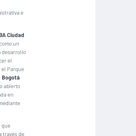
strativa e
“BA Ciudad
d como un
a desarrollo
cer el
, el Parque
,
Bogotá
no abierto
ada en
 mediante
,
que
a través de