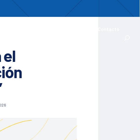
uentro
ades Iberoamericanas
Actualidad
Contacto
 el
ción
’
026