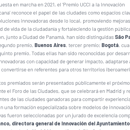
esta en marcha en 2021, el ‘Premio UCCI a la Innovación
cana’ reconoce el papel de las ciudades como espacios cla
oluciones innovadoras desde lo local, promoviendo mejora
ad de vida de la ciudadanía y fortaleciendo la gestión públic
ón, junto a Ciudad de Panamá, han sido distinguidas
São P
 segundo premio,
Buenos Aires
, tercer premio;
Bogotá
, cua
 quinto premio. Todas ellas han sido reconocidas por desarr
 innovadoras con capacidad de generar impacto, adaptarse a
 convertirse en referentes para otros territorios iberoamer
tos premiados serán presentados públicamente el próximo
nte el Foro de las Ciudades, que se celebrará en Madrid y r
ntes de las ciudades ganadoras para compartir experienci
 en una formación especializada sobre modelos de innovaci
ivas fueron seleccionadas por un jurado de excelencia com
lanco, directora general de Innovación del Ayuntamient