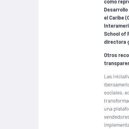
como repre
Desarrollo
el Caribe 
Interameri
School of 
directora 
Otros reco
transparen
Las iniciat
iberoameri
sociales, 
transformad
una platafo
vendedores
implementac