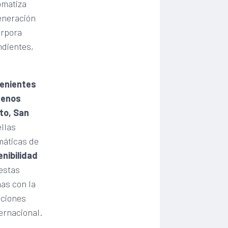
omatiza
generación
orpora
ndientes,
venientes
uenos
to, San
llas
máticas de
nibilidad
estas
as con la
uciones
ernacional.