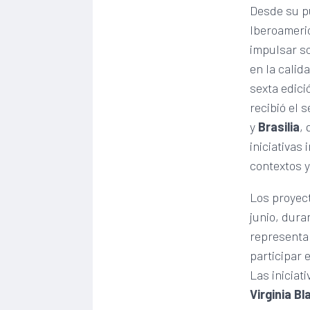
Desde su pu
Iberoameri
impulsar s
en la calid
sexta edici
recibió el
y
Brasilia
,
iniciativas
contextos y
Los proyec
junio, dura
representa
participar
Las iniciat
Virginia B