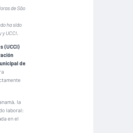
doras de São
ado ha sido
y y UCCI.
s (UCCI)
vación
unicipal de
ra
rectamente
anamá, la
do laboral:
ada en el