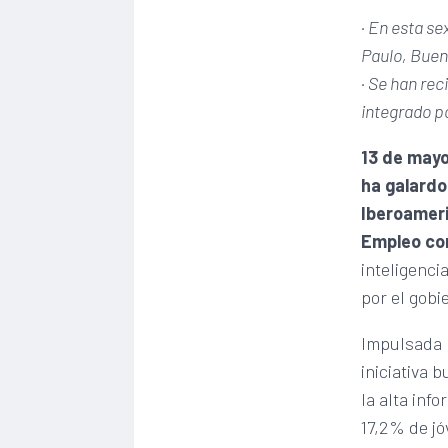
· En esta se
Paulo, Bueno
· Se han rec
integrado p
13 de may
ha galardo
Iberoameri
Empleo con 
inteligenci
por el gobi
Impulsada p
iniciativa 
la alta inf
17,2% de jó