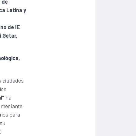
e de
ca Latina y
ano de IE
i Getar,
ológica,
as ciudades
íos
l”
ha
l mediante
ones para
 su
0