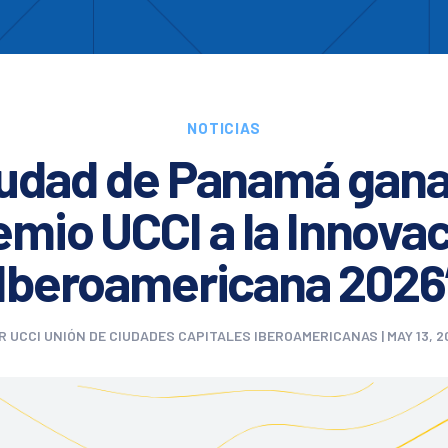
Enc
otros
Cooperación
Formación
Comités
Ciud
NOTICIAS
udad de Panamá gana
emio UCCI a la Innova
Iberoamericana 2026
R
UCCI UNIÓN DE CIUDADES CAPITALES IBEROAMERICANAS
|
MAY 13, 2