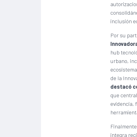
autorizacio
consolidán
inclusión 
Por su part
Innovadora
hub tecnoló
urbano, inc
ecosistema 
de la Innov
destacó co
que central
evidencia, 
herramienta
Finalmente
integra rec