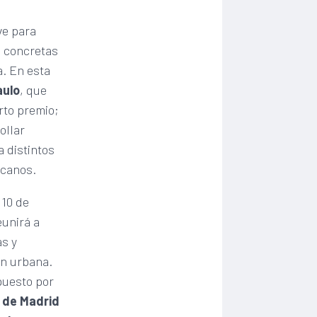
ve para
s concretas
a. En esta
aulo
, que
rto premio;
ollar
 distintos
icanos.
 10 de
eunirá a
as y
ón urbana.
puesto por
o de Madrid