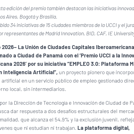
xta edición del premio también destacan las iniciativas innova
s Aires, Bogotá y Brasilia.
ibido 34 iniciativas de 15 ciudades miembros de la UCCI y el jur
or representantes de Madrid Innovation, BID, CAF, IE Universit
o 2026–
La Unión de Ciudades Capitales Iberoamericana
nado a Ciudad de Panamá con el ‘Premio UCCI a la Inno
cana 2026’ por su iniciativa “EMPLEO 3.0: Plataforma M
Inteligencia Artificial”,
un proyecto pionero que incorpo
a artificial en un servicio público de empleo gestionado di
erno local, sin intermediarios.
or la Dirección de Tecnología e Innovación de Ciudad de P
busca dar respuesta a dos desafíos estructurales del merca
ormalidad, que alcanza el 54,9% y la exclusión juvenil, reflej
venes que ni estudian ni trabajan.
La plataforma digital,