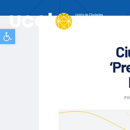
Nos
Abrir barra de herramientas
Ci
‘Pr
PO