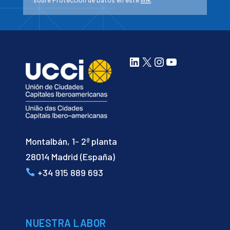
sobre Protección de Datos en este
link
.
LinkedIn
X
Instagram
YouTube
Montalbán, 1- 2ª planta
28014 Madrid (España)
+34 915 889 693
NUESTRA LABOR