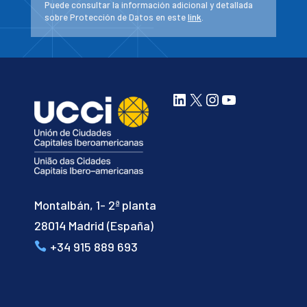
Puede consultar la información adicional y detallada
sobre Protección de Datos en este
link
.
LinkedIn
X
Instagram
YouTube
Montalbán, 1- 2ª planta
28014 Madrid (España)
+34 915 889 693