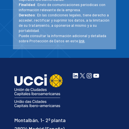
Finalidad
: Envío de comunicaciones periodicas con
información relevante de la empresa.
Derechos
: En las condiciones legales, tiene derecho a
acceder, rectificar y suprimir los datos, a la limitación
de su tratamiento, a oponerse al mismo y a su
portabilidad.
Puede consultar la información adicional y detallada
sobre Protección de Datos en este
link
.
LinkedIn
X
Instagram
YouTube
Montalbán, 1- 2ª planta
28014 Madrid (España)