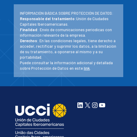
INFORMACIÓN BÁSICA SOBRE PROTECCIÓN DE DATOS:
Responsable del tratamiento
:Unión de Ciudades
Capitales Iberoamericanas.
Finalidad
: Envío de comunicaciones periodicas con
información relevante de la empresa.
Derechos
: En las condiciones legales, tiene derecho a
acceder, rectificar y suprimir los datos, a la limitación
de su tratamiento, a oponerse al mismo y a su
portabilidad.
Puede consultar la información adicional y detallada
sobre Protección de Datos en este
link
.
LinkedIn
X
Instagram
YouTube