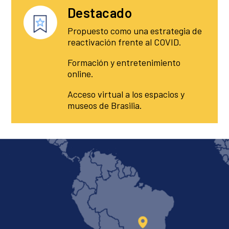
Destacado
Propuesto como una estrategia de
reactivación frente al COVID.
Formación y entretenimiento
online.
Acceso virtual a los espacios y
museos de Brasilia.