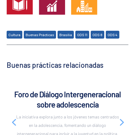
,
,
,
,
,
Cultura
Buenas Prácticas
Brasilia
ODS 11
ODS 8
ODS 4
Buenas prácticas relacionadas
Foro de Diálogo Intergeneracional
sobre adolescencia
La iniciativa explora junto a los jóvenes temas centrados
en la adolescencia, fomentando un diálogo
intergeneracional para incluir a la juventud en la política.