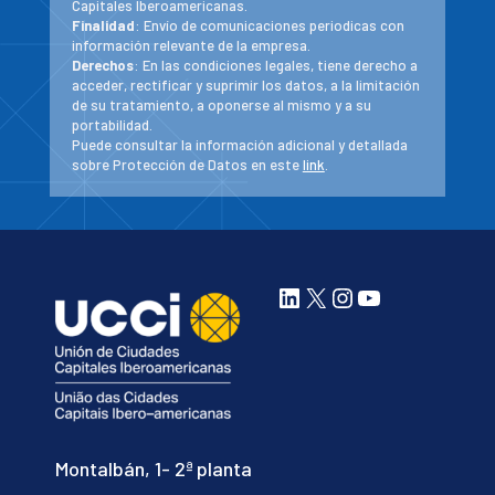
Capitales Iberoamericanas.
Finalidad
: Envío de comunicaciones periodicas con
información relevante de la empresa.
Derechos
: En las condiciones legales, tiene derecho a
acceder, rectificar y suprimir los datos, a la limitación
de su tratamiento, a oponerse al mismo y a su
portabilidad.
Puede consultar la información adicional y detallada
sobre Protección de Datos en este
link
.
LinkedIn
X
Instagram
YouTube
Montalbán, 1- 2ª planta