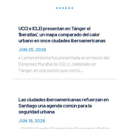
UCCI e ICLEI presentan en Tánger el
‘Iberatlas’, un mapa comparado del calor
urbano en once ciudades iberoamericanas
JUN 25, 2026
• La herramienta fue presentada en el marco del
Congreso Mundial de CGLU, celebrado en
Tánger, en una sesión que contó...
Las ciudades iberoamericanas refuerzan en
Santiago una agenda común para la
seguridad urbana
JUN 19, 2026
• El XXIV Comité Sectorial de Seguridad y Policía