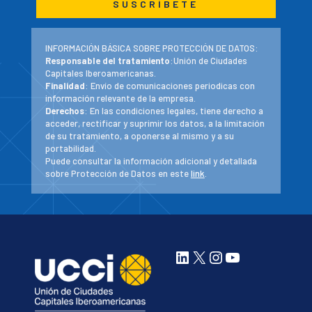
INFORMACIÓN BÁSICA SOBRE PROTECCIÓN DE DATOS:
Responsable del tratamiento
:Unión de Ciudades
Capitales Iberoamericanas.
Finalidad
: Envío de comunicaciones periodicas con
información relevante de la empresa.
Derechos
: En las condiciones legales, tiene derecho a
acceder, rectificar y suprimir los datos, a la limitación
de su tratamiento, a oponerse al mismo y a su
portabilidad.
Puede consultar la información adicional y detallada
sobre Protección de Datos en este
link
.
LinkedIn
X
Instagram
YouTube