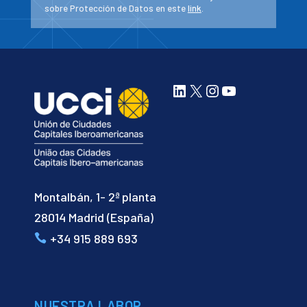
sobre Protección de Datos en este
link
.
LinkedIn
X
Instagram
YouTube
Montalbán, 1- 2ª planta
28014 Madrid (España)
+34 915 889 693
NUESTRA LABOR