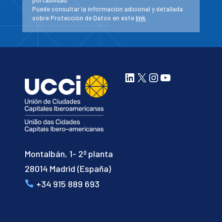
Puede consultar la información adicional y detallada
sobre Protección de Datos en este
link
.
LinkedIn
X
Instagram
YouTube
Montalbán, 1- 2ª planta
28014 Madrid (España)
+34 915 889 693