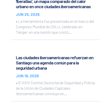
‘Iberatlas’, un mapa comparado del calor
urbano en once ciudades iberoamericanas
JUN 25, 2026
• La herramienta fue presentada en el marco del
Congreso Mundial de CGLU, celebrado en
Tánger, en una sesión que contó...
Las ciudades iberoamericanas refuerzan en
Santiago una agenda común para la
seguridad urbana
JUN 19, 2026
• El XXIV Comité Sectorial de Seguridad y Policía
de la Unión de Ciudades Capitales
Iberoamericanas concluye en...