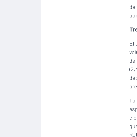
de 
atm
Tr
El 
vol
de 
(2,
deb
áre
Tan
esp
elé
que
Rut