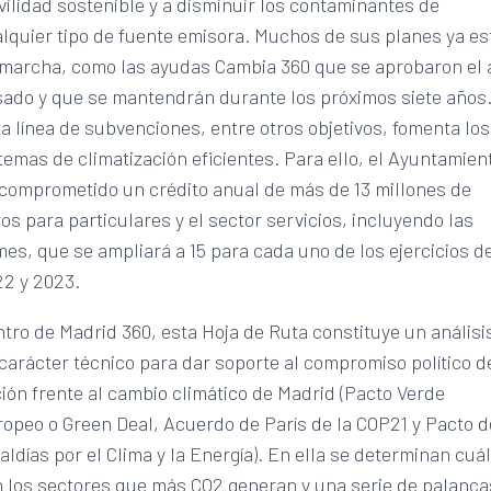
ilidad sostenible y a disminuir los contaminantes de
lquier tipo de fuente emisora. Muchos de sus planes ya es
marcha, como las ayudas Cambia 360 que se aprobaron el 
ado y que se mantendrán durante los próximos siete años
a línea de subvenciones, entre otros objetivos, fomenta los
temas de climatización eficientes. Para ello, el Ayuntamien
comprometido un crédito anual de más de 13 millones de
os para particulares y el sector servicios, incluyendo las
es, que se ampliará a 15 para cada uno de los ejercicios d
2 y 2023.
tro de Madrid 360, esta Hoja de Ruta constituye un análisi
carácter técnico para dar soporte al compromiso político d
ión frente al cambio climático de Madrid (Pacto Verde
opeo o Green Deal, Acuerdo de París de la COP21 y Pacto d
aldías por el Clima y la Energía). En ella se determinan cuá
 los sectores que más CO2 generan y una serie de palanca