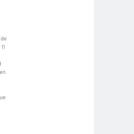
 de
 11
d
 en
que