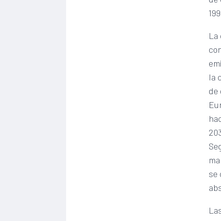
199
La 
con
emi
la 
de 
Eur
hac
203
Seg
man
se
abs
Las