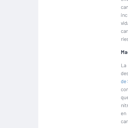
cam
inc
vid
car
rie
Ma
La 
des
de 
com
que
nit
en 
car