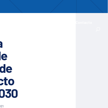
uentro
ades Iberoamericanas
Actualidad
Contacto
a
de
 de
cto
2030
021