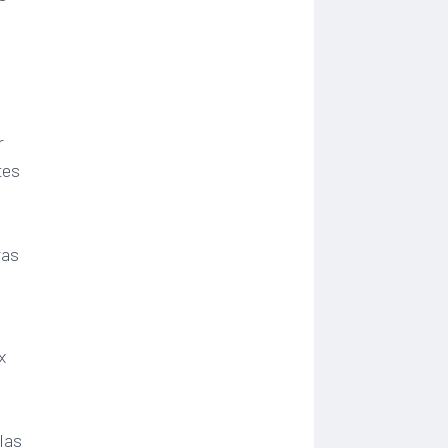
r
tes
ras
x
d
e
las