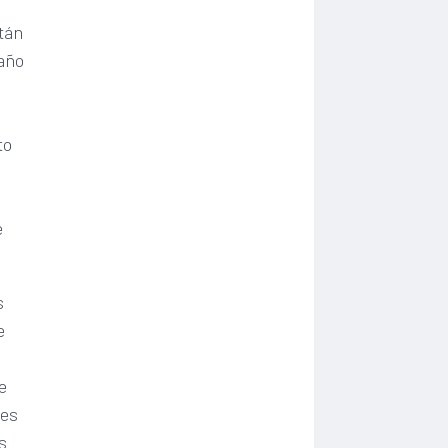
tán
año
.
to
e
s
e
e
les
s