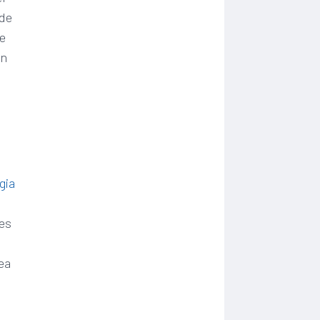
 de
de
en
gia
nes
pea