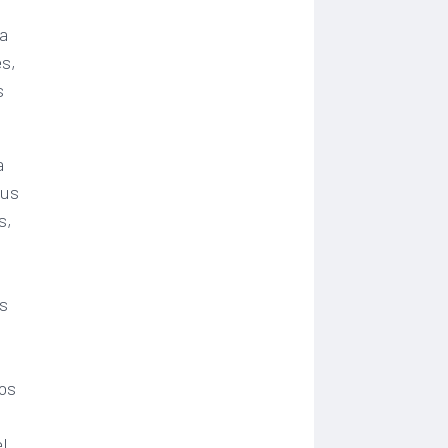
ra
es,
s
a
sus
s,
es
eos
el