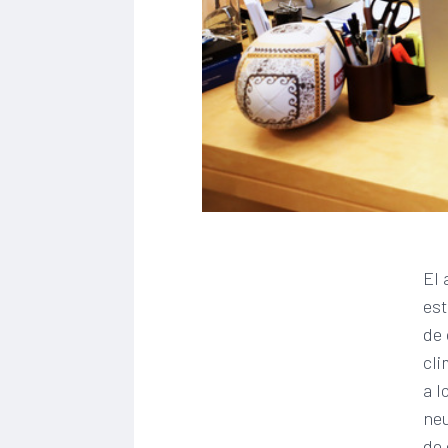
El 
est
de 
cli
a l
neu
de 