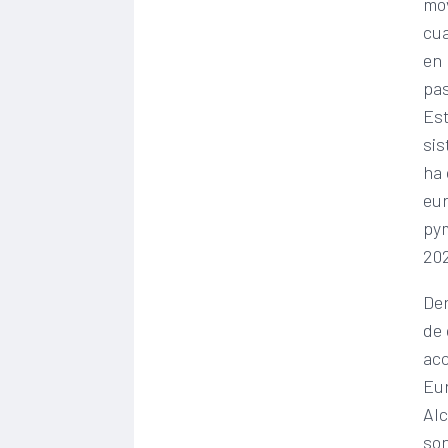
mov
cua
en 
pas
Est
sis
ha 
eur
pym
202
Den
de 
acc
Eur
Alc
son