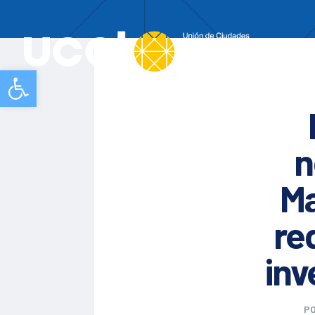
Nos
Abrir barra de herramientas
n
Ma
re
inv
P