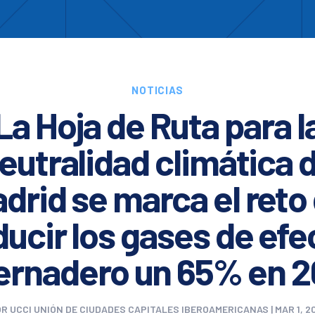
Enc
otros
Cooperación
Formación
Comités
Ciud
NOTICIAS
La Hoja de Ruta para l
eutralidad climática 
drid se marca el reto
ducir los gases de efe
ernadero un 65% en 
OR
UCCI UNIÓN DE CIUDADES CAPITALES IBEROAMERICANAS
|
MAR 1, 2