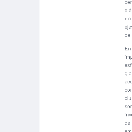
cen
elé
min
eje
de 
En 
imp
esf
glo
ace
com
ciu
som
inv
de 
emi