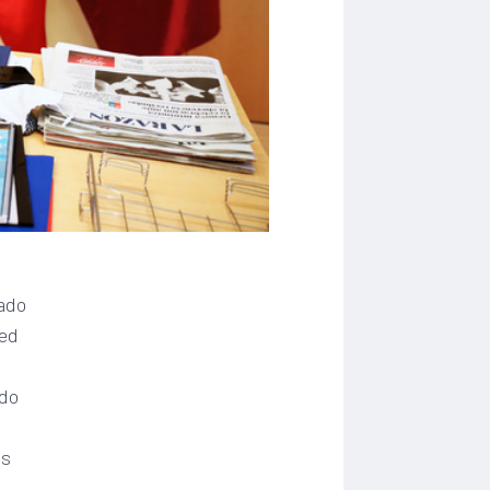
pado
red
ado
es