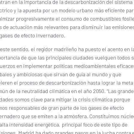
tran en la importancia de la descarbonización del sistema
ctrico y la apuesta por un modelo urbano más eficiente pa
imizar progresivamente el consumo de combustibles fósil
s de actuación más relevantes para disminuir las emisione
gases de efecto invernadero.
este sentido, el regidor madrileño ha puesto el acento en l
ortancia de que las principales ciudades vuelquen todos 
uerzos en implementar políticas medioambientales eficace
bales y ambiciosas que sirvan de guía al mundo y que
leren el proceso de descarbonización hasta lograr la meta
ún de la neutralidad climática en el año 2050. “Las grand
dades somos clave para mitigar la crisis climática porque
os responsables de gran parte de los gases de efecto
ernadero que se emiten a la atmósfera. Constituimos núcl
alta intensidad energética, principal foco de este tipo de
siones. Madrid ha dado grandes pasos en la lucha contra 