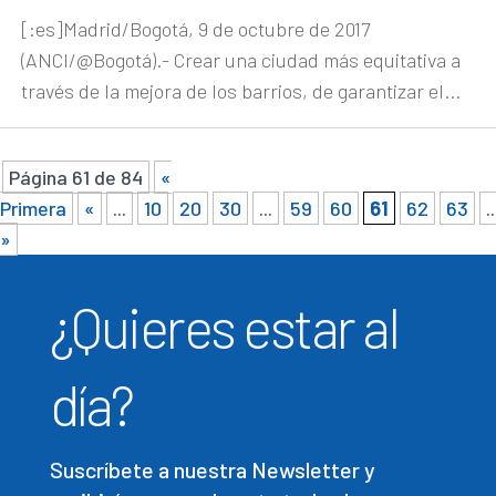
[:es]Madrid/Bogotá, 9 de octubre de 2017
(ANCI/@Bogotá).- Crear una ciudad más equitativa a
través de la mejora de los barrios, de garantizar el...
Página 61 de 84
«
Primera
«
...
10
20
30
...
59
60
61
62
63
..
»
¿Quieres estar al
día?
Suscríbete a nuestra Newsletter y