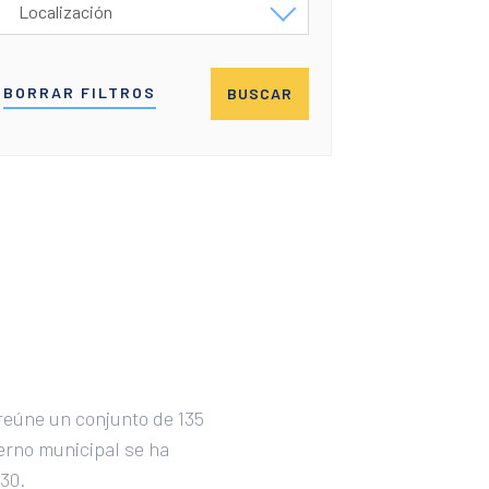
Localización
Andorra la Vella
BORRAR FILTROS
BUSCAR
Asunción
Barcelona
Bogotá
Brasilia
Buenos Aires
Cádiz
Ciudad de Guatemala
Ciudad de México
reúne un conjunto de 135
ierno municipal se ha
Ciudad de Panamá
30.