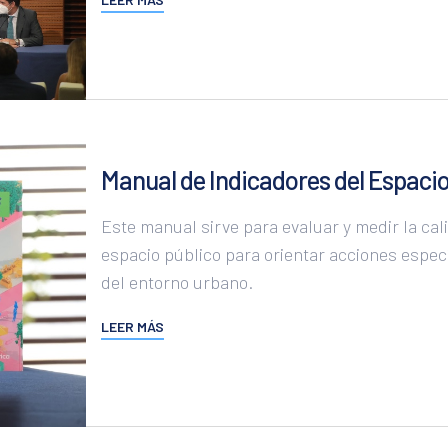
Manual de Indicadores del Espacio
Este manual sirve para evaluar y medir la cal
espacio público para orientar acciones espec
del entorno urbano.
LEER MÁS