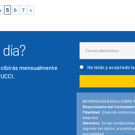
4
5
6
7
»
 día?
recibirás mensualmente
He leído y aceptado l
 UCCI.
INFORMACIÓN BÁSICA SOBRE 
Responsable del tratamient
Finalidad
: Envío de comunica
empresa.
Derechos
: En las condiciones
suprimir los datos, a la limit
portabilidad.