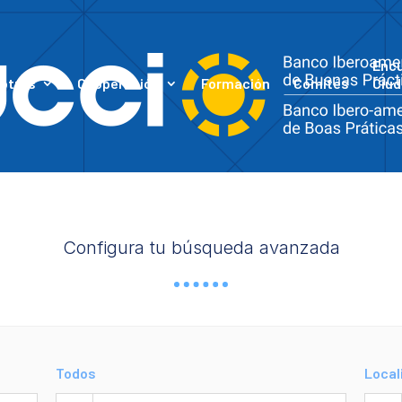
Enc
otros
Cooperación
Formación
Comités
Ciud
Configura tu búsqueda avanzada
Todos
Local