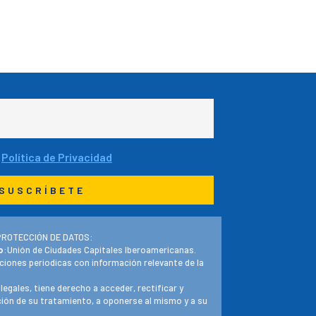
a
Política de Privacidad
PROTECCIÓN DE DATOS:
o
:Unión de Ciudades Capitales Iberoamericanas.
ciones periodicas con información relevante de la
 legales, tiene derecho a acceder, rectificar y
ación de su tratamiento, a oponerse al mismo y a su