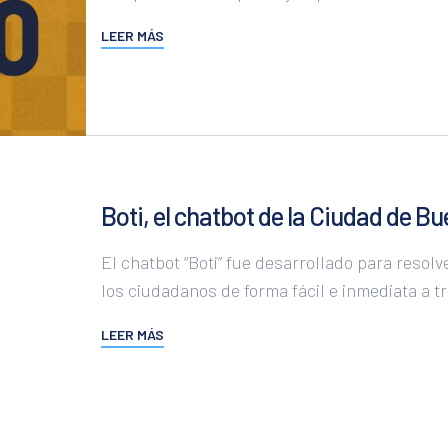
ODS 11
LEER MÁS
ODS 12
ODS 13
ODS 14
ODS 15
ODS 16
Boti, el chatbot de la Ciudad de B
ODS 17
El chatbot “Boti” fue desarrollado para resol
los ciudadanos de forma fácil e inmediata a 
LEER MÁS