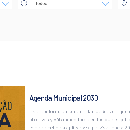
Todos
ODS 1
ODS 2
ODS 3
ODS 4
ODS 5
ODS 6
ODS 7
Agenda Municipal 2030
ODS 8
ODS 9
Está conformada por un ‘Plan de Acción’ que 
objetivos y 545 indicadores en los que el gob
ODS 10
comprometido a aplicar y supervisar hacia 20