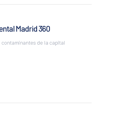
São Paulo
San Salvador
ental Madrid 360
Santo Domingo
s contaminantes de la capital
Sucre
Tegucigalpa