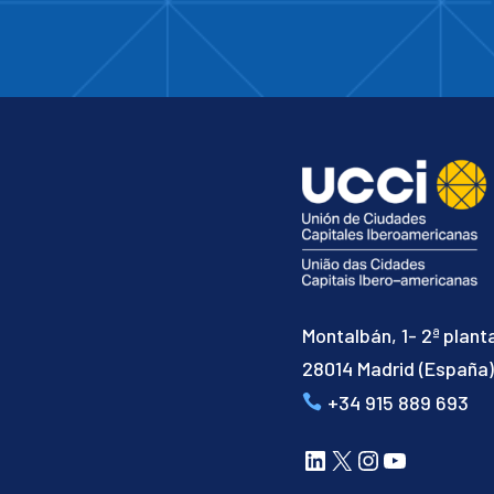
Montalbán, 1- 2ª plant
28014 Madrid (España
+34 915 889 693
LinkedIn
X
Instagram
YouTube