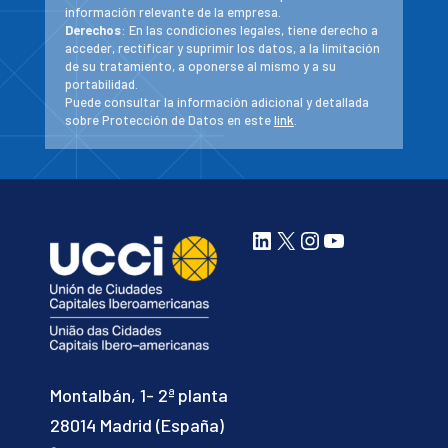
información relevante de la empresa.
Derechos
: En las condiciones legales, tiene derecho a
acceder, rectificar y suprimir los datos, a la limitación
de su tratamiento, a oponerse al mismo y a su
portabilidad.
Puede consultar la información adicional y detallada
sobre Protección de Datos en este
link
.
LinkedIn
X
Instagram
YouTube
Montalbán, 1- 2ª planta
28014 Madrid (España)