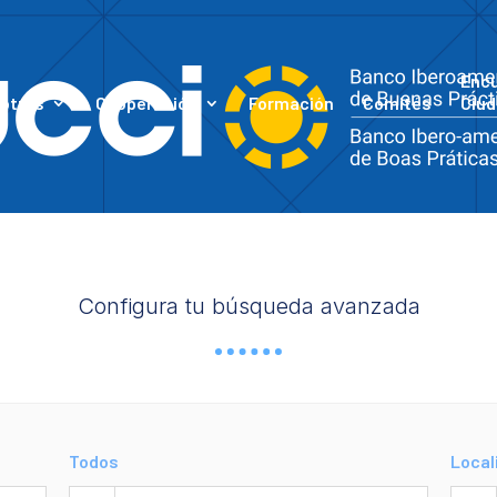
Enc
otros
Cooperación
Formación
Comités
Ciud
Configura tu búsqueda avanzada
Todos
Local