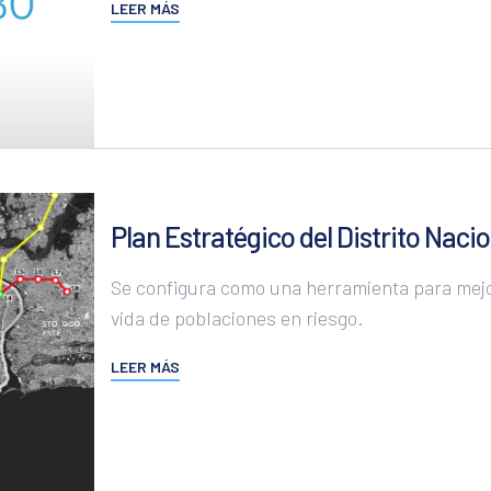
ODS 11
LEER MÁS
ODS 12
ODS 13
ODS 14
ODS 15
ODS 16
Plan Estratégico del Distrito Nac
ODS 17
Se configura como una herramienta para mejo
vida de poblaciones en riesgo.
LEER MÁS