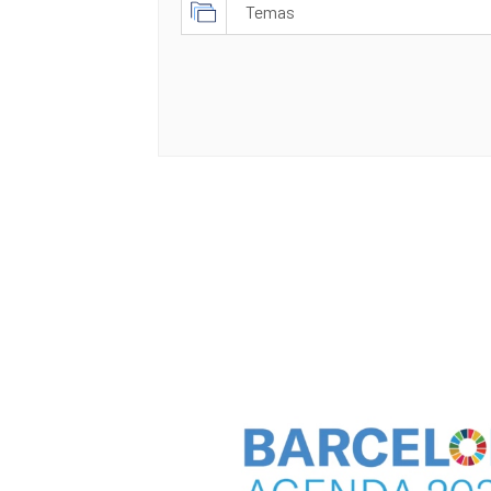
Temas
Cultura
Desarrollo económico
Innovación
Política social y bienestar
Sostenibilidad y Medio Ambiente
Turismo