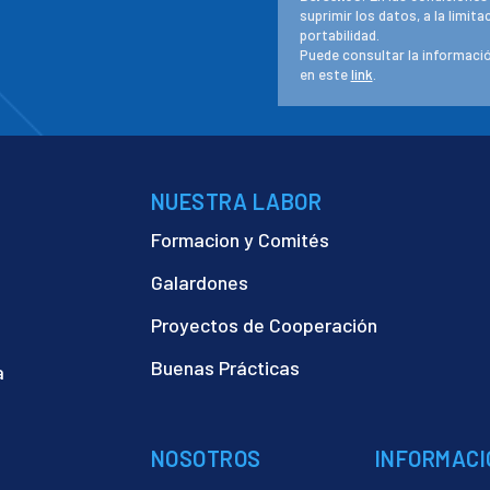
suprimir los datos, a la limit
portabilidad.
Puede consultar la informació
en este
link
.
NUESTRA LABOR
Formacion y Comités
Galardones
Proyectos de Cooperación
Buenas Prácticas
a
)
NOSOTROS
INFORMACI