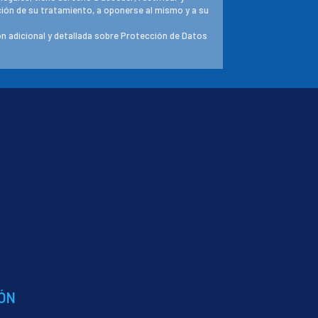
ación de su tratamiento, a oponerse al mismo y a su
n adicional y detallada sobre Protección de Datos
ÓN