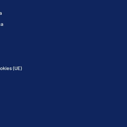
a
sa
ookies (UE)