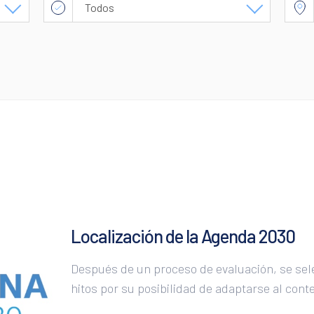
Todos
ODS 1
ODS 2
ODS 3
ODS 4
ODS 5
ODS 6
ODS 7
Localización de la Agenda 2030
ODS 8
ODS 9
Después de un proceso de evaluación, se sele
hitos por su posibilidad de adaptarse al conte
ODS 10