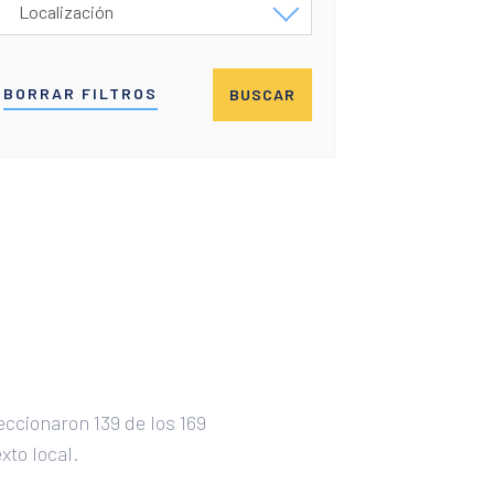
Localización
Andorra la Vella
BORRAR FILTROS
BUSCAR
Asunción
Barcelona
Bogotá
Brasilia
Buenos Aires
Cádiz
Ciudad de Guatemala
Ciudad de México
ccionaron 139 de los 169
xto local.
Ciudad de Panamá