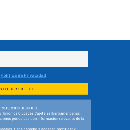
São Paulo
San Salvador
Santo Domingo
Sucre
Tegucigalpa
a
Política de Privacidad
PROTECCIÓN DE DATOS:
o
:Unión de Ciudades Capitales Iberoamericanas.
ciones periodicas con información relevante de la
 legales, tiene derecho a acceder, rectificar y