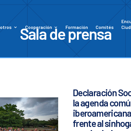
Enc
Sala de prensa
otros
Cooperación
Formación
Comités
Ciud
Declaración Soc
la agenda común
iberoamericana
frente al sinhog