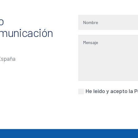
o
municación
 España
He leído y acepto la P