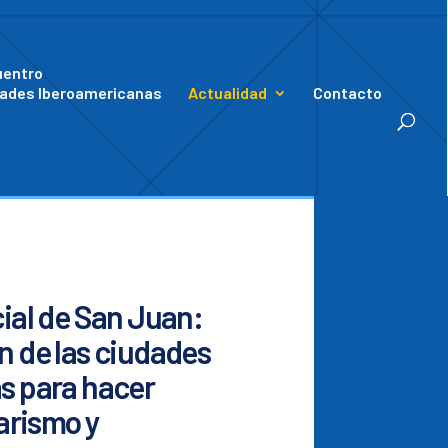
uentro
ades Iberoamericanas
Actualidad
Contacto
ial de San Juan:
 de las ciudades
s para hacer
arismo y