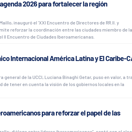
agenda 2026 para fortalecer la región
aíllo, inauguró el ‘XXI Encuentro de Directores de RR.II. y
mite reforzar la coordinación entre las ciudades miembro de l
e el II Encuentro de Ciudades Iberoamericanas.
ico Internacional América Latina y El Caribe-
ra general de la UCCI, Luciana Binaghi Getar, puso en valor, a t
 de tener en cuenta la visión de los gobiernos locales en la
eroamericanos para reforzar el papel de las
rollo: diálogo entre líderes iberoamericanos”, contó con el alc