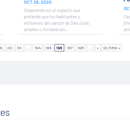
OCT 28, 2020
OC
Chepeando es un espacio que
pretende que los habitantes y
Cad
visitantes del cantón de San José,
jóv
amplíen o fortalezcan...
ans
com
10
20
30
...
194
195
196
197
198
...
»
ÚLTIMA »
tes