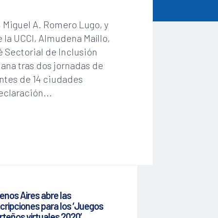
, Miguel A. Romero Lugo, y
e la UCCI, Almudena Maíllo,
é Sectorial de Inclusión
ana tras dos jornadas de
ntes de 14 ciudades
claración...
enos Aires abre las
scripciones para los ‘Juegos
rteños virtuales 2020’