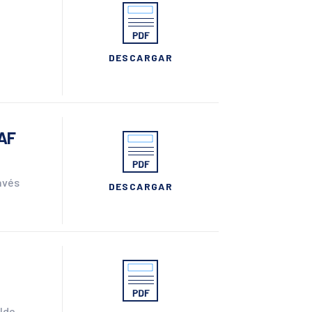
DESCARGAR
a
CAF
ravés
DESCARGAR
alde